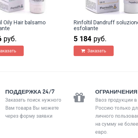
il Oily Hair balsamo
Rinfoltil Dandruff soluzion
cante
esfoliante
6
руб.
5 184
руб.
аказать
Заказать
ПОДДЕРЖКА 24/7
ОГРАНИЧЕНИЯ
Заказать поиск нужного
Ввоз продукции в
Вам товара Вы можете
Россию только дл
через форму заявки
личного пользова
на сумму не боле
евро.