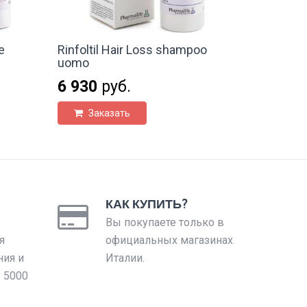
e
Rinfoltil Hair Loss shampoo
uomo
6 930
руб.
Заказать
КАК КУПИТЬ?
Вы покупаете только в
я
официальных магазинах
ния и
Италии.
е 5000