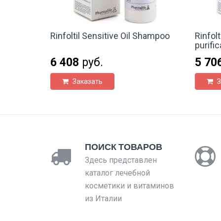
Rinfoltil Sensitive Oil Shampoo
Rinfolt
purifi
6 408
руб.
5 70
Заказать
З
ПОИСК ТОВАРОВ
Здесь представлен
каталог лечебной
косметики и витаминов
из Италии