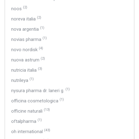
(2)
noos
(2)
noreva italia
(1)
nova argentia
(1)
novias pharma
(4)
novo nordisk
(2)
nuova astrum
(3)
nutricia italia
(1)
nutrileya
(1)
nysura pharma dr. laneri g.
(1)
officina cosmetologica
(13)
officine naturali
(1)
oftalpharma
(43)
oh international