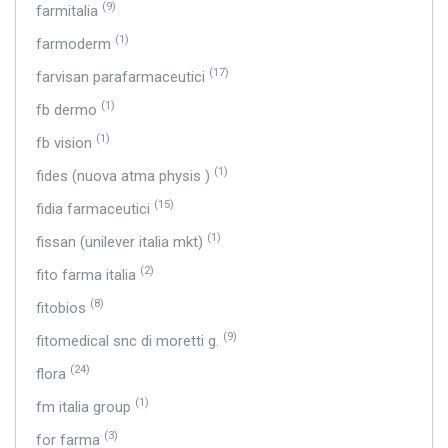
(9)
farmitalia
(1)
farmoderm
(17)
farvisan parafarmaceutici
(1)
fb dermo
(1)
fb vision
(1)
fides (nuova atma physis )
(15)
fidia farmaceutici
(1)
fissan (unilever italia mkt)
(2)
fito farma italia
(8)
fitobios
(9)
fitomedical snc di moretti g.
(24)
flora
(1)
fm italia group
(3)
for farma