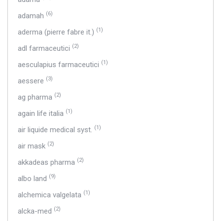
(6)
adamah
(1)
aderma (pierre fabre it.)
(2)
adl farmaceutici
(1)
aesculapius farmaceutici
(3)
aessere
(2)
ag pharma
(1)
again life italia
(1)
air liquide medical syst.
(2)
air mask
(2)
akkadeas pharma
(9)
albo land
(1)
alchemica valgelata
(2)
alcka-med