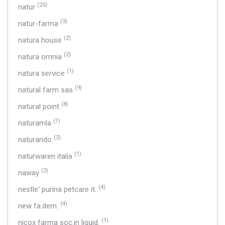
(25)
natur
(3)
natur-farma
(2)
natura house
(2)
natura omnia
(1)
natura service
(9)
natural farm sas
(8)
natural point
(1)
naturamla
(2)
naturando
(1)
naturwaren italia
(2)
naway
(4)
nestle' purina petcare it.
(4)
new fa.dem.
(1)
nicox farma soc.in liquid.