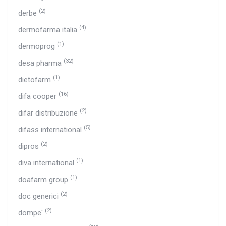
(2)
derbe
(4)
dermofarma italia
(1)
dermoprog
(32)
desa pharma
(1)
dietofarm
(16)
difa cooper
(2)
difar distribuzione
(5)
difass international
(2)
dipros
(1)
diva international
(1)
doafarm group
(2)
doc generici
(2)
dompe'