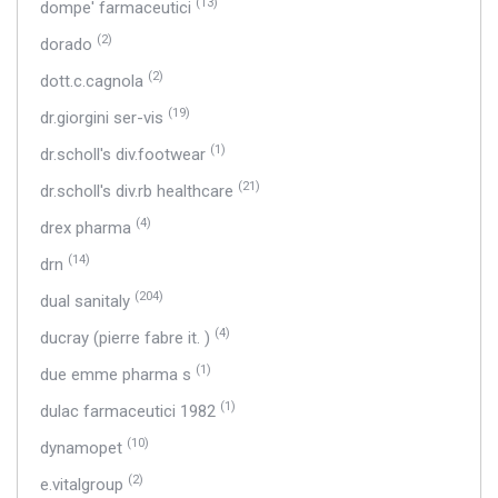
(13)
dompe' farmaceutici
(2)
dorado
(2)
dott.c.cagnola
(19)
dr.giorgini ser-vis
(1)
dr.scholl's div.footwear
(21)
dr.scholl's div.rb healthcare
(4)
drex pharma
(14)
drn
(204)
dual sanitaly
(4)
ducray (pierre fabre it. )
(1)
due emme pharma s
(1)
dulac farmaceutici 1982
(10)
dynamopet
(2)
e.vitalgroup