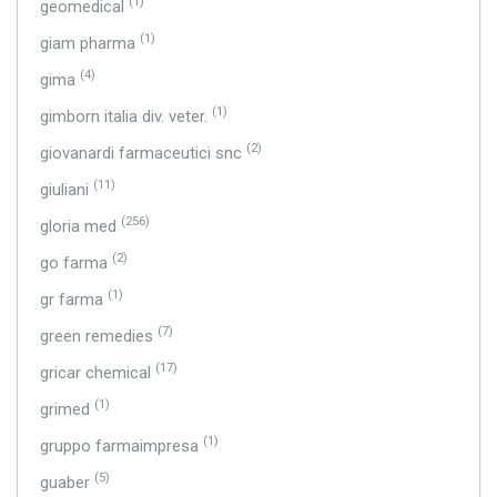
(1)
geomedical
(1)
giam pharma
(4)
gima
(1)
gimborn italia div. veter.
(2)
giovanardi farmaceutici snc
(11)
giuliani
(256)
gloria med
(2)
go farma
(1)
gr farma
(7)
green remedies
(17)
gricar chemical
(1)
grimed
(1)
gruppo farmaimpresa
(5)
guaber