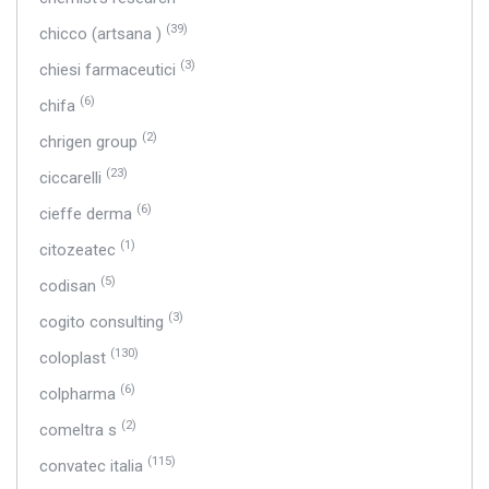
(39)
chicco (artsana )
(3)
chiesi farmaceutici
(6)
chifa
(2)
chrigen group
(23)
ciccarelli
(6)
cieffe derma
(1)
citozeatec
(5)
codisan
(3)
cogito consulting
(130)
coloplast
(6)
colpharma
(2)
comeltra s
(115)
convatec italia