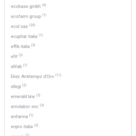
(4)
ecobase gmbh
(1)
ecofarm group
(20)
ecol sas
(1)
ecuphar italia
(3)
effik italia
(2)
efit
(1)
elifab
(11)
Elisir Antitempo d'Oro
(2)
ellegi
(2)
emerald line
(3)
emolabor snc
(1)
enfarma
(2)
enpro italia
(1)