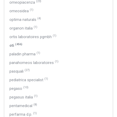
(23)
omeopiacenza
(1)
omeosidea
(4)
optima naturals
(1)
organon italia
(1)
ortis laboratoires pgmbh
(456)
oti
(1)
paladin pharma
(1)
panahomeos laboratoires
(27)
pasquali
(1)
pediatrica specialist
(10)
pegaso
(1)
pegasus italia
(8)
pentamedical
(1)
perfarma d.p.