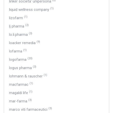
(2)
linker societa' unipersona
(1)
liquid wellness company
(1)
lizofarm
(2)
lj pharma
(3)
lo.li.pharma
(9)
loacker remedia
(1)
lofarma
(20)
logofarma
(3)
logus pharma
(1)
lohmann & rauscher
(1)
macfarmac
(1)
magaldi life
(3)
mar-farma
(3)
marco viti farmaceutici