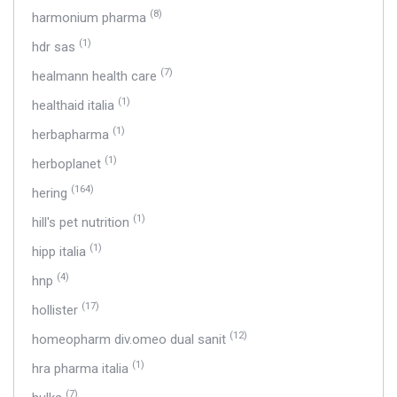
(8)
harmonium pharma
(1)
hdr sas
(7)
healmann health care
(1)
healthaid italia
(1)
herbapharma
(1)
herboplanet
(164)
hering
(1)
hill's pet nutrition
(1)
hipp italia
(4)
hnp
(17)
hollister
(12)
homeopharm div.omeo dual sanit
(1)
hra pharma italia
(7)