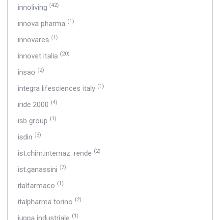
(42)
innoliving
(1)
innova pharma
(1)
innovares
(20)
innovet italia
(2)
insao
(1)
integra lifesciences italy
(4)
iride 2000
(1)
isb group
(3)
isdin
(2)
ist.chim.internaz. rende
(7)
ist.ganassini
(1)
italfarmaco
(2)
italpharma torino
(1)
iuppa industriale