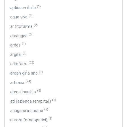
(1)
aptissen italia
(1)
aqua viva
(2)
ar fitofarma
(5)
arcangea
(1)
ardes
(1)
argital
(22)
arkofarm
(1)
aroph giria snc
(24)
artsana
(5)
atena isanibio
(1)
ati (azienda terap.ital.)
(7)
aurigane industrie
(1)
aurora (omeopatici)