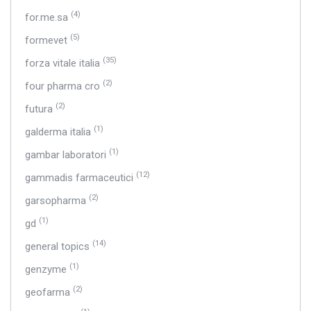
(4)
for.me.sa
(5)
formevet
(35)
forza vitale italia
(2)
four pharma cro
(2)
futura
(1)
galderma italia
(1)
gambar laboratori
(12)
gammadis farmaceutici
(2)
garsopharma
(1)
gd
(14)
general topics
(1)
genzyme
(2)
geofarma