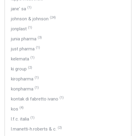
(1)
jane' sa
(24)
johnson & johnson
(1)
jonplast
(3)
junia pharma
(1)
just pharma
(1)
kelemata
(2)
ki group
(1)
kiropharma
(1)
konpharma
(1)
kontak di fabretto ivano
(4)
kos
(1)
l.f.c. italia
(2)
l.manetti-h.roberts & c.