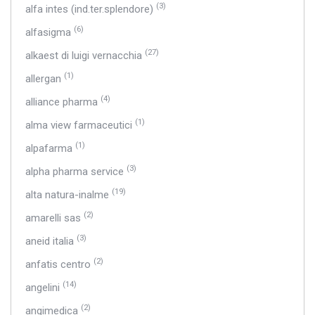
(3)
alfa intes (ind.ter.splendore)
(6)
alfasigma
(27)
alkaest di luigi vernacchia
(1)
allergan
(4)
alliance pharma
(1)
alma view farmaceutici
(1)
alpafarma
(3)
alpha pharma service
(19)
alta natura-inalme
(2)
amarelli sas
(3)
aneid italia
(2)
anfatis centro
(14)
angelini
(2)
angimedica