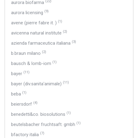
(22)
aurora biofarma
(9)
aurora licensing
(1)
avene (pierre fabre it. )
(2)
avicenna natural institute
(3)
azienda farmaceutica italiana
(2)
b.braun milano
(1)
bausch & lomb-iom
(11)
bayer
(11)
bayer (div.sanita'animale)
(1)
beba
(4)
beiersdorf
(1)
benedetti&co. biosolutions
(1)
beutelsbacher fruchtsaft. gmbh
(7)
bfactory italia