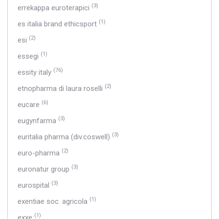
(3)
errekappa euroterapici
(1)
es italia brand ethicsport
(2)
esi
(1)
essegi
(76)
essity italy
(2)
etnopharma di laura roselli
(6)
eucare
(3)
eugynfarma
(3)
euritalia pharma (div.coswell)
(2)
euro-pharma
(3)
euronatur group
(3)
eurospital
(1)
exentiae soc. agricola
(1)
exxe