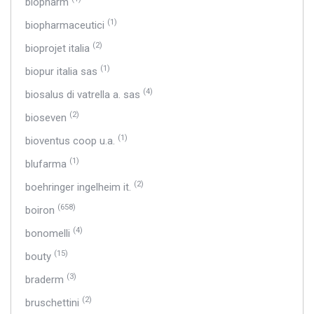
biopharm
(1)
biopharmaceutici
(2)
bioprojet italia
(1)
biopur italia sas
(4)
biosalus di vatrella a. sas
(2)
bioseven
(1)
bioventus coop u.a.
(1)
blufarma
(2)
boehringer ingelheim it.
(658)
boiron
(4)
bonomelli
(15)
bouty
(3)
braderm
(2)
bruschettini