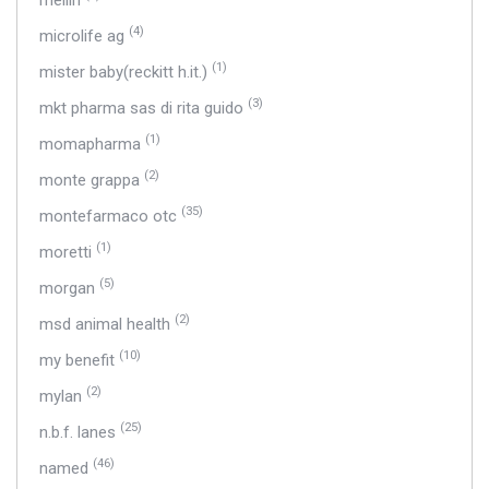
mellin
(4)
microlife ag
(1)
mister baby(reckitt h.it.)
(3)
mkt pharma sas di rita guido
(1)
momapharma
(2)
monte grappa
(35)
montefarmaco otc
(1)
moretti
(5)
morgan
(2)
msd animal health
(10)
my benefit
(2)
mylan
(25)
n.b.f. lanes
(46)
named