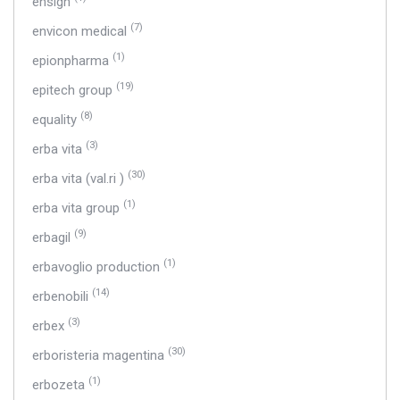
ensign
(7)
envicon medical
(1)
epionpharma
(19)
epitech group
(8)
equality
(3)
erba vita
(30)
erba vita (val.ri )
(1)
erba vita group
(9)
erbagil
(1)
erbavoglio production
(14)
erbenobili
(3)
erbex
(30)
erboristeria magentina
(1)
erbozeta