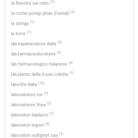
(1)
la finestra sul cielo
(2)
la roche posay-phas (l'oreal)
(1)
la strega
(1)
la torre
(3)
lab.expanscience italia
(2)
lab.farmaceutici krymi
(3)
lab.farmacologico milanese
(1)
lab.plants della d.ssa coletta
(16)
labo'life italia
(2)
laboratoires svr
(2)
laboratoires thea
(1)
laboratori baldacci
(6)
laboratori legren
(1)
laboratori nutriphyt sas