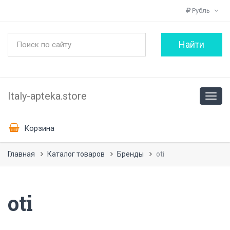
Рубль
Italy-apteka.store
Корзина
Главная
Каталог товаров
Бренды
oti
oti