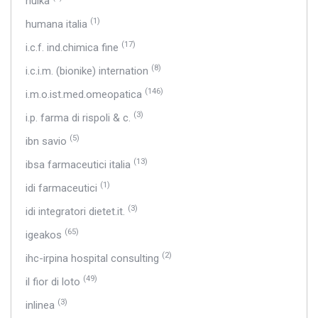
hulka
(1)
humana italia
(17)
i.c.f. ind.chimica fine
(8)
i.c.i.m. (bionike) internation
(146)
i.m.o.ist.med.omeopatica
(3)
i.p. farma di rispoli & c.
(5)
ibn savio
(13)
ibsa farmaceutici italia
(1)
idi farmaceutici
(3)
idi integratori dietet.it.
(65)
igeakos
(2)
ihc-irpina hospital consulting
(49)
il fior di loto
(3)
inlinea