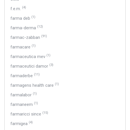
(4)
f.e.m.
(1)
farma deb
(12)
farma-derma
(91)
farmac-zabban
(1)
farmacare
(1)
farmaceutica mev
(3)
farmaceutici damor
(11)
farmaderbe
(1)
farmagens health care
(1)
farmalabor
(1)
farmaneem
(15)
farmaricci since
(4)
farmigea