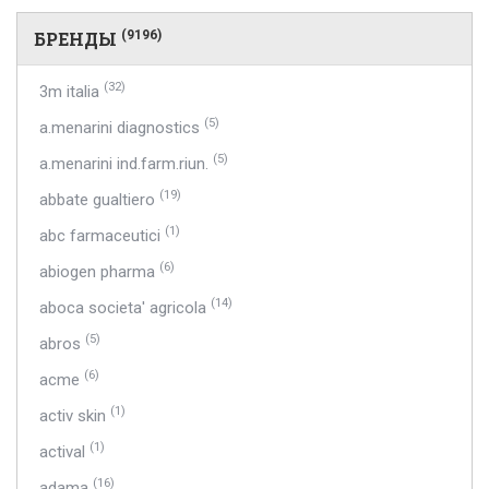
БРЕНДЫ
(9196)
(32)
3m italia
(5)
a.menarini diagnostics
(5)
a.menarini ind.farm.riun.
(19)
abbate gualtiero
(1)
abc farmaceutici
(6)
abiogen pharma
(14)
aboca societa' agricola
(5)
abros
(6)
acme
(1)
activ skin
(1)
actival
(16)
adama