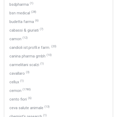
(1)
bsdpharma
(28)
bsn medical
(6)
budetta farma
(7)
cabassi & giuriati
(12)
camon
(20)
candioli ist.profil.e farm.
(10)
canina pharma gmbh
(1)
carmelitani scalzi
(3)
cavallaro
(1)
cellux
(1780)
cemon
(6)
cento fiori
(13)
ceva salute animale
(1)
chemist's research