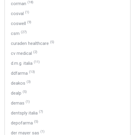
(18)
corman
(1)
cosval
(9)
coswell
(27)
csm
(5)
curaden healthcare
(2)
cv medical
(11)
d.m.g. italia
(13)
ddfarma
(3)
deakos
(5)
dealp
(1)
demas
(7)
dentsply italia
(5)
depofarma
(1)
der mayer sas