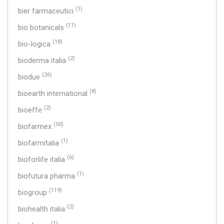
(1)
bier farmaceutici
(11)
bio botanicals
(18)
bio-logica
(2)
bioderma italia
(26)
biodue
(8)
bioearth international
(2)
bioeffe
(50)
biofarmex
(1)
biofarmitalia
(6)
bioforlife italia
(1)
biofutura pharma
(119)
biogroup
(2)
biohealth italia
(1)