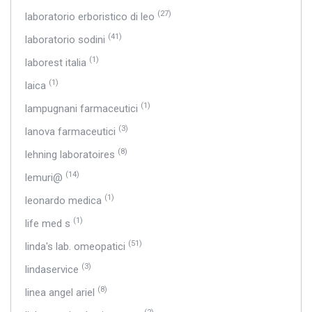
(27)
laboratorio erboristico di leo
(41)
laboratorio sodini
(1)
laborest italia
(1)
laica
(1)
lampugnani farmaceutici
(3)
lanova farmaceutici
(8)
lehning laboratoires
(14)
lemuri@
(1)
leonardo medica
(1)
life med s
(51)
linda's lab. omeopatici
(3)
lindaservice
(8)
linea angel ariel