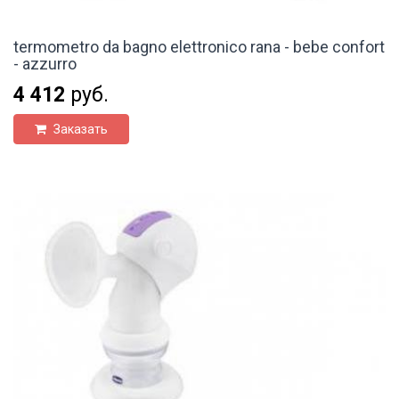
termometro da bagno elettronico rana - bebe confort
- azzurro
4 412
руб.
Заказать